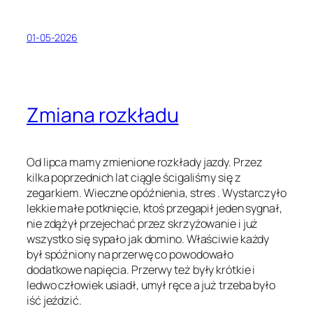
01-05-2026
Zmiana rozkładu
Od lipca mamy zmienione rozkłady jazdy. Przez
kilka poprzednich lat ciągle ścigaliśmy się z
zegarkiem. Wieczne opóźnienia, stres . Wystarczyło
lekkie małe potknięcie, ktoś przegapił jeden sygnał,
nie zdążył przejechać przez skrzyżowanie i już
wszystko się sypało jak domino. Właściwie każdy
był spóźniony na przerwę co powodowało
dodatkowe napięcia. Przerwy też były krótkie i
ledwo człowiek usiadł, umył ręce a już trzeba było
iść jeździć.