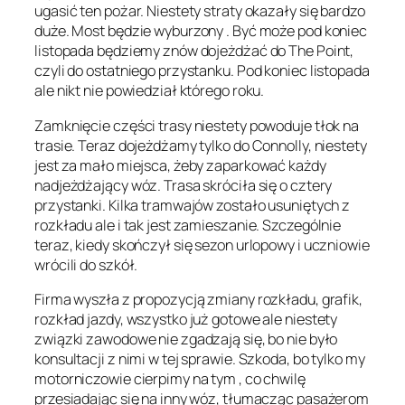
ugasić ten pożar. Niestety straty okazały się bardzo
duże. Most będzie wyburzony . Być może pod koniec
listopada będziemy znów dojeżdżać do The Point,
czyli do ostatniego przystanku. Pod koniec listopada
ale nikt nie powiedział którego roku.
Zamknięcie części trasy niestety powoduje tłok na
trasie. Teraz dojeżdżamy tylko do Connolly, niestety
jest za mało miejsca, żeby zaparkować każdy
nadjeżdżający wóz. Trasa skróciła się o cztery
przystanki. Kilka tramwajów zostało usuniętych z
rozkładu ale i tak jest zamieszanie. Szczególnie
teraz, kiedy skończył się sezon urlopowy i uczniowie
wrócili do szkół.
Firma wyszła z propozycją zmiany rozkładu, grafik,
rozkład jazdy, wszystko już gotowe ale niestety
związki zawodowe nie zgadzają się, bo nie było
konsultacji z nimi w tej sprawie. Szkoda, bo tylko my
motorniczowie cierpimy na tym , co chwilę
przesiadając się na inny wóz, tłumacząc pasażerom