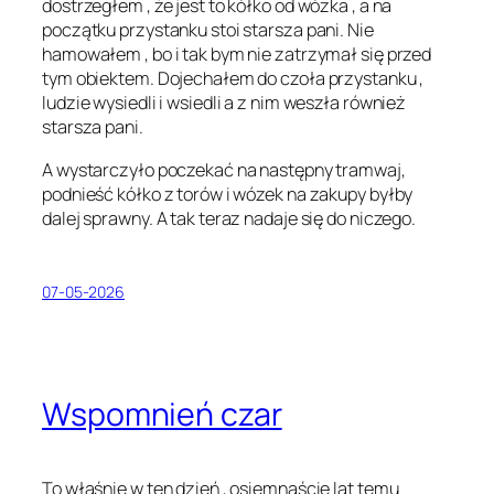
dostrzegłem , że jest to kółko od wózka , a na
początku przystanku stoi starsza pani. Nie
hamowałem , bo i tak bym nie zatrzymał się przed
tym obiektem. Dojechałem do czoła przystanku ,
ludzie wysiedli i wsiedli a z nim weszła również
starsza pani.
A wystarczyło poczekać na następny tramwaj,
podnieść kółko z torów i wózek na zakupy byłby
dalej sprawny. A tak teraz nadaje się do niczego.
07-05-2026
Wspomnień czar
To właśnie w ten dzień , osiemnaście lat temu