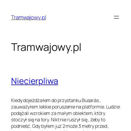
Przejdź
do
Tramwajowy.pl
treści
Tramwajowy.pl
Niecierpliwa
Kiedy dojeżdżałem do przystanku Busarás ,
zauważyłem lekkie poruszenie na platformie. Ludzie
podążali wzrokiem za małym obiektem, który
stoczył się na tory. Nikt nie ruszył się , żeby to
podnieść. Gdy byłem już 2 może 3 metry przed ,