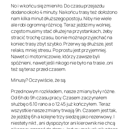
No i w końcu się zmieniło. Do czasu przejazdu
dodano około 4 minuty. Na końcu trasy też dołożono
nam kilka minut dłuższego postoju. Niby nie wiele
ale robi ogromną różnicę. Teraz jeździmy wolniej,
często musimy stać dłużej na przystankach, żeby
stracić trochę czasu, bo nie można przyjechać na
koniec trasy zbyt szybko. Przerwy są dłuższe, jest
relaks, mniej stresu. Po prostu jest przyjemniej.
Nawet ci motorniczowie, którzy zawsze byli
spóźnieni, nawet jeśli nikogo nie było na trasie ,oni
też są teraz przed czasem.
Minusy? Oczywiście, że są.
Przed nowym rozkładem, nasze zmiany były różne.
Od 6h do 9h czasu pracy. Czasem zaczynałem
służbę o 6.10 rano a o 12.45 już kończyłem. Teraz
wszystkie nasze zmiany trwają 9h. Czasem jest tak,
że jeżdżę 6h a kolejne trzy siedzę jako rezerwowy. I
niestety nikt , ani dyspozytor ani kierownik nie chcą