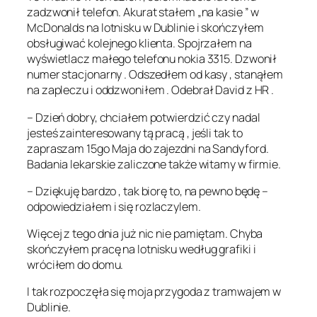
zadzwonił telefon. Akurat stałem „na kasie ” w
McDonalds na lotnisku w Dublinie i skończyłem
obsługiwać kolejnego klienta. Spojrzałem na
wyświetlacz małego telefonu nokia 3315. Dzwonił
numer stacjonarny . Odszedłem od kasy , stanąłem
na zapleczu i oddzwoniłem . Odebrał David z HR .
– Dzień dobry, chciałem potwierdzić czy nadal
jesteś zainteresowany tą pracą , jeśli tak to
zapraszam 15go Maja do zajezdni na Sandyford.
Badania lekarskie zaliczone także witamy w firmie.
– Dziękuję bardzo , tak biorę to, na pewno będę –
odpowiedziałem i się rozlaczylem.
Więcej z tego dnia już nic nie pamiętam. Chyba
skończyłem pracę na lotnisku według grafiki i
wróciłem do domu.
I tak rozpoczęła się moja przygoda z tramwajem w
Dublinie.