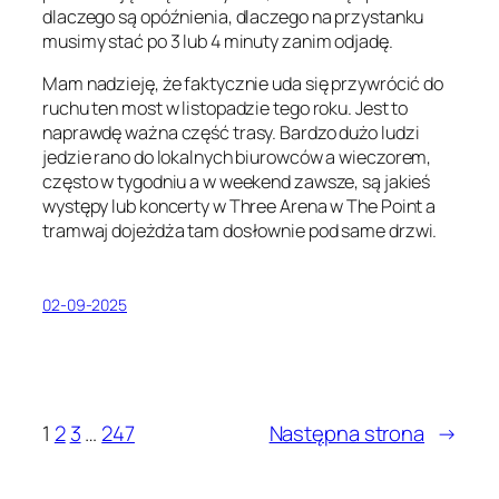
dlaczego są opóźnienia, dlaczego na przystanku
musimy stać po 3 lub 4 minuty zanim odjadę.
Mam nadzieję, że faktycznie uda się przywrócić do
ruchu ten most w listopadzie tego roku. Jest to
naprawdę ważna część trasy. Bardzo dużo ludzi
jedzie rano do lokalnych biurowców a wieczorem,
często w tygodniu a w weekend zawsze, są jakieś
występy lub koncerty w Three Arena w The Point a
tramwaj dojeżdża tam dosłownie pod same drzwi.
02-09-2025
1
2
3
…
247
Następna strona
→