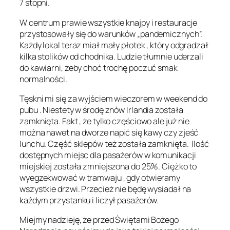
7 stopni.
W centrum prawie wszystkie knajpy i restauracje
przystosowały się do warunków „pandemicznych”.
Każdy lokal teraz miał mały płotek , który odgradzał
kilka stolików od chodnika. Ludzie tłumnie uderzali
do kawiarni, żeby choć trochę poczuć smak
normalności.
Tęskni mi się za wyjściem wieczorem w weekend do
pubu . Niestety w środę znów Irlandia została
zamknięta. Fakt , że tylko częściowo ale już nie
można nawet na dworze napić się kawy czy zjeść
lunchu. Część sklepów też została zamknięta. Ilość
dostępnych miejsc dla pasażerów w komunikacji
miejskiej została zmniejszona do 25%. Ciężko to
wyegzekwować w tramwaju , gdy otwieramy
wszystkie drzwi. Przecież nie będę wysiadał na
każdym przystanku i liczył pasażerów.
Miejmy nadzieję, że przed Świętami Bożego