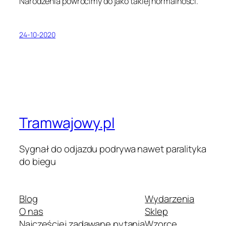
Narodzenia powrócimy do jako takiej normalności.
24-10-2020
Tramwajowy.pl
Sygnał do odjazdu podrywa nawet paralityka
do biegu
Blog
Wydarzenia
O nas
Sklep
Najczęściej zadawane pytania
Wzorce