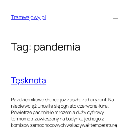
Przejdź
do
Tramwajowy.pl
treści
Tag:
pandemia
Tęsknota
Październikowe słońce już zaszło za horyzont. Na
niebie wciąż unosiła się ognisto czerwona łuna.
Powietrze pachniało mrozem a duży cyfrowy
termometr zawieszony na budynku jednego z
komisów samochodowych wskazywał temperaturę