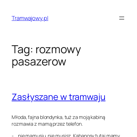
Przejdź
do
Tramwajowy.pl
treści
Tag:
rozmowy
pasazerow
Zasłyszane w tramwaju
Młoda, fajna blondynka, tuż za moją kabiną
rozmawia z mamą przez telefon.
-….nie mamusiu, nie musisz. Kabanosy tutaj mamy