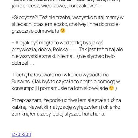
jakie chcesz, wieprzowe, „kurczakowe”….
-Słodycze?! Też nie trzeba, wszystko tutaj mamy w
sklepach, ptasie mleczko, chałwę i inne dobrocie-
grzecznie odmawiała
– Ale jak byś mogła to wódeczkę byś jakąś
przywiozła, dobrą, Polską………. Tak jest też tutaj ale
nie wszystkie smaki. Nie ma….(nie słychać było
dobrze) ….
Trochę hałasowało no i w końcu wysiadła na
Busaras. (Jak byś to czytała to chętnie pomogę w
konsumpcji i po mamusie na lotnisko wyjadę
)
Przepraszam, że podsłuchiwałem ale stała tuż za
kabiną. Nawet klimatyzację wyłączyłem i okienko
zamknąłem, żeby lepiej słyszeć hahahaha.
13-01-2011