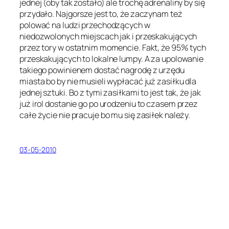
jednej (oby tak zostało) ale trochę adrenaliny by się
przydało. Najgorsze jest to, że zaczynam też
polować na ludzi przechodzących w
niedozwolonych miejscach jak i przeskakujących
przez tory w ostatnim momencie. Fakt, że 95% tych
przeskakujących to lokalne lumpy. A za upolowanie
takiego powinienem dostać nagrodę z urzędu
miasta bo by nie musieli wypłacać już zasiłku dla
jednej sztuki. Bo z tymi zasiłkami to jest tak, że jak
już irol dostanie go po urodzeniu to czasem przez
całe życie nie pracuje bo mu się zasiłek należy.
03-05-2010