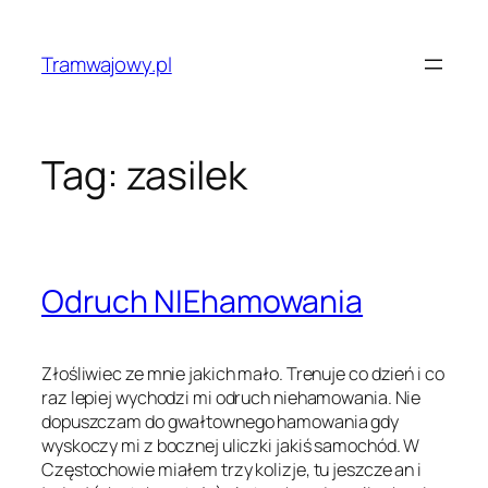
Przejdź
do
Tramwajowy.pl
treści
Tag:
zasilek
Odruch NIEhamowania
Złośliwiec ze mnie jakich mało. Trenuje co dzień i co
raz lepiej wychodzi mi odruch niehamowania. Nie
dopuszczam do gwałtownego hamowania gdy
wyskoczy mi z bocznej uliczki jakiś samochód. W
Częstochowie miałem trzy kolizje, tu jeszcze an i