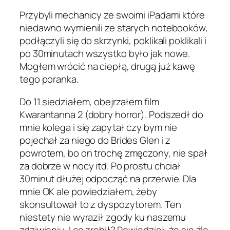
Przybyli mechanicy ze swoimi iPadami które
niedawno wymienili ze starych notebooków,
podłączyli się do skrzynki, poklikali poklikali i
po 30minutach wszystko było jak nowe.
Mogłem wrócić na ciepłą, drugą już kawę
tego poranka.
Do 11 siedziałem, obejrzałem film
Kwarantanna 2 (dobry horror). Podszedł do
mnie kolega i się zapytał czy bym nie
pojechał za niego do Brides Glen i z
powrotem, bo on trochę zmęczony, nie spał
za dobrze w nocy itd. Po prostu chciał
30minut dłużej odpocząć na przerwie. Dla
mnie OK ale powiedziałem, żeby
skonsultował to z dyspozytorem. Ten
niestety nie wyraził zgody ku naszemu
zdziwieniu. I co zrobił? Powiedział, że się źle