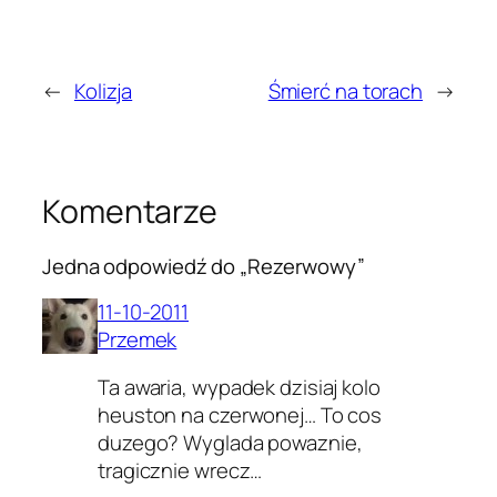
←
Kolizja
Śmierć na torach
→
Komentarze
Jedna odpowiedź do „Rezerwowy”
11-10-2011
Przemek
Ta awaria, wypadek dzisiaj kolo
heuston na czerwonej… To cos
duzego? Wyglada powaznie,
tragicznie wrecz…