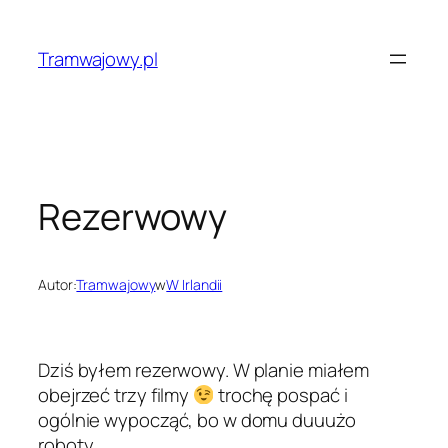
Przejdź
do
Tramwajowy.pl
treści
Rezerwowy
Autor:
Tramwajowy
w
W Irlandii
Dziś byłem rezerwowy. W planie miałem
obejrzeć trzy filmy
trochę pospać i
ogólnie wypocząć, bo w domu duuużo
roboty.