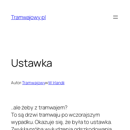
Przejdź
do
Tramwajowy.pl
treści
Ustawka
Autor:
Tramwajowy
w
W Irlandii
..ale żeby z tramwajem?
To są drzwi tramwaju po wczorajszym
wypadku. Okazuje się, że była to ustawka.
Zwykła próba wyłudzenia odszkodowania.