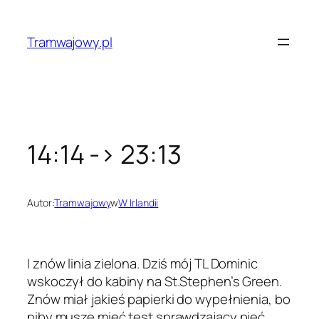
Przejdź
do
Tramwajowy.pl
treści
14:14 -> 23:13
Autor:
Tramwajowy
w
W Irlandii
I znów linia zielona. Dziś mój TL Dominic
wskoczył do kabiny na St.Stephen’s Green.
Znów miał jakieś papierki do wypełnienia, bo
niby muszę mieć test sprawdzający pięć