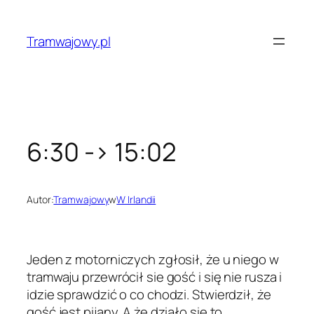
Przejdź
do
Tramwajowy.pl
treści
6:30 -> 15:02
Autor:
Tramwajowy
w
W Irlandii
Jeden z motorniczych zgłosił, że u niego w
tramwaju przewrócił sie gość i się nie rusza i
idzie sprawdzić o co chodzi. Stwierdził, że
gość jest pijany. A że działo się to