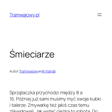
Przejdź
do
Tramwajowy.pl
treści
Śmieciarze
Autor:
Tramwajowy
w
W Irlandii
Sprzątaczka przychodzi między 8 a
16. Później już sami musimy myć swoje kubki
i talerze. Zmywarkę też jakiś czas temu
zlikwidowali. Jak widać ciężka to robota. Do