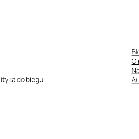
Bl
O 
Na
ityka do biegu
Au