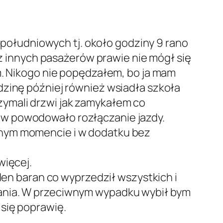
południowych tj. około godziny 9 rano
 z innych pasażerów prawie nie mógł się
m. Nikogo nie popędzałem, bo ja mam
dzinę później również wsiadła szkoła
trzymali drzwi jak zamykałem co
ów powodowało rozłączanie jazdy.
anym momencie i w dodatku bez
więcej.
eden baran co wyprzedził wszystkich i
wania. W przeciwnym wypadku wybił bym
się poprawię.