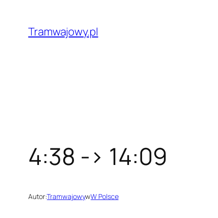
Przejdź
do
Tramwajowy.pl
treści
4:38 -> 14:09
Autor:
Tramwajowy
w
W Polsce