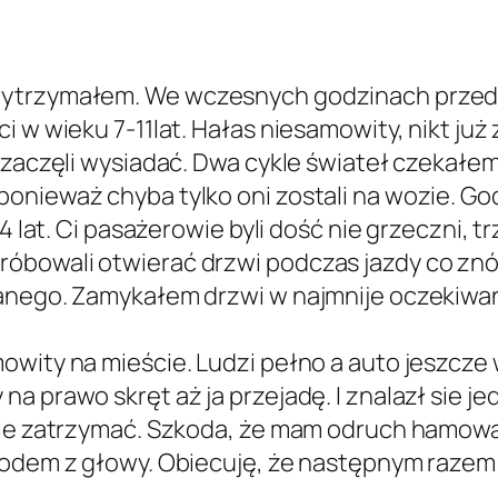
le wytrzymałem. We wczesnych godzinach przed
i w wieku 7-11lat. Hałas niesamowity, nikt już
i zaczęli wysiadać. Dwa cykle świateł czekałe
onieważ chyba tylko oni zostali na wozie. Go
14 lat. Ci pasażerowie byli dość nie grzeczni, 
óbowali otwierać drzwi podczas jazdy co zn
inanego. Zamykałem drzwi w najmnije oczekiw
owity na mieście. Ludzi pełno a auto jeszcze 
a prawo skręt aż ja przejadę. I znalazł sie j
 sie zatrzymać. Szkoda, że mam odruch hamo
hodem z głowy. Obiecuję, że następnym razem 