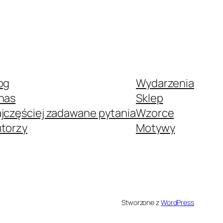
og
Wydarzenia
nas
Sklep
jczęściej zadawane pytania
Wzorce
torzy
Motywy
Stworzone z
WordPress