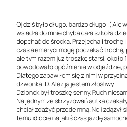
Oj dziś było długo, bardzo długo ;( A
wsiadła do mnie chyba cała szkoła dziec
dopchać do środka. Przejechali trochę 
czas a emeryci mogę poczekać trochę, p
ale tym razem już troszkę starsi, około 
powodowało opóźnienie w odjeździe, pr
Dlatego zabawiłem się z nimi w przyc
dzwonka :D. Ależ ja jestem złośliwy.
Dzionek był troszkę senny. Ruch niesam
Na jednym ze skrzyżowań autka czekały n
chciał zdążyć przede mną. No i zdążył
temu idiocie na jakiś czas jazdę samoc