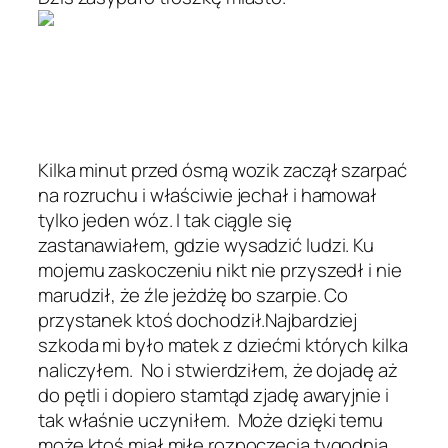
Kilka minut przed ósmą wozik zaczął szarpać
na rozruchu i właściwie jechał i hamował
tylko jeden wóz. I tak ciągle się
zastanawiałem, gdzie wysadzić ludzi. Ku
mojemu zaskoczeniu nikt nie przyszedł i nie
marudził, że źle jeżdżę bo szarpie. Co
przystanek ktoś dochodził.Najbardziej
szkoda mi było matek z dziećmi których kilka
naliczyłem. No i stwierdziłem, że dojadę aż
do pętli i dopiero stamtąd zjadę awaryjnie i
tak właśnie uczyniłem. Może dzięki temu
może ktoś miał miłe rozpoczęcia tygodnia.