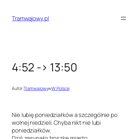
Przejdź
do
Tramwajowy.pl
treści
4:52 -> 13:50
Autor:
Tramwajowy
w
W Polsce
Nie lubię poniedziałków a szczególnie po
wolnej niedzieli. Chyba nikt nie lubi
poniedziałków.
Dziś zasypało troszkę miasto.