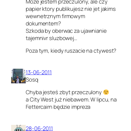
Moze jestem przeczulony, ale czy
papier ktory publikujesz nie jet jakims
wewnetrznym firmowym
dokumentem?
Szkoda by oberwac za ujawnianie
tajemnivr sluzbowej…
Poza tym, kiedy ruszacie na ctywest?
13-06-2011
Sosq
Chyba jesteś zbyt przeczulony
a City West już niebawem. W lipcu, na
Fettercairn będzie impreza
28-06-2011