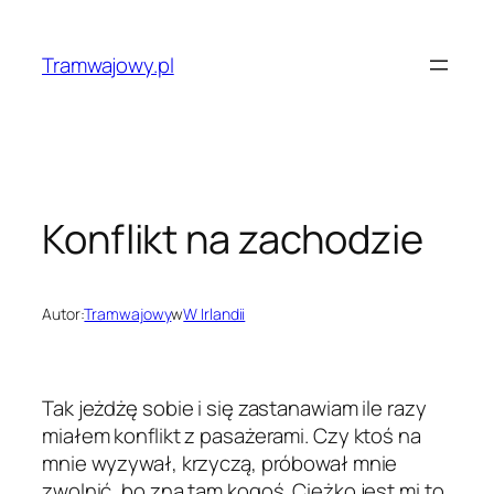
Przejdź
do
Tramwajowy.pl
treści
Konflikt na zachodzie
Autor:
Tramwajowy
w
W Irlandii
Tak jeżdżę sobie i się zastanawiam ile razy
miałem konflikt z pasażerami. Czy ktoś na
mnie wyzywał, krzyczą, próbował mnie
zwolnić, bo zna tam kogoś. Ciężko jest mi to