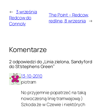
←
3 września
The Point – Redcow,
Redcow do
redline, 8 wrzesnia
→
Connoly
Komentarze
2 odpowiedzi do „Linia zielona, Sandyford
do St’stephens Green”
13-10-2010
piotram
No przyjemnie popatrzeć na taką
nowoczesną linię tramwajową:)
Szkoda że w Czewie i niektórych