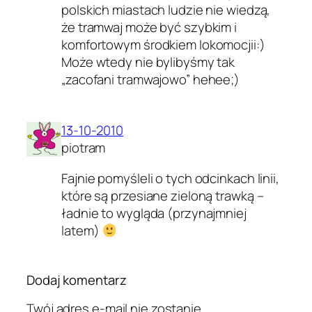
polskich miastach ludzie nie wiedzą,
że tramwaj może być szybkim i
komfortowym środkiem lokomocjii:)
Może wtedy nie bylibyśmy tak
„zacofani tramwajowo” hehee;)
13-10-2010
piotram
Fajnie pomyśleli o tych odcinkach linii,
które są przesiane zieloną trawką –
ładnie to wygląda (przynajmniej
latem)
Dodaj komentarz
Twój adres e-mail nie zostanie