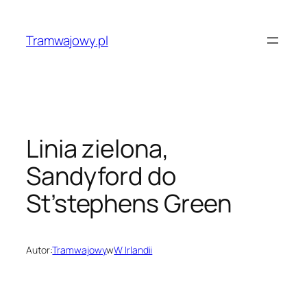
Przejdź
do
Tramwajowy.pl
treści
Linia zielona,
Sandyford do
St’stephens Green
Autor:
Tramwajowy
w
W Irlandii