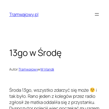
Przejdź
do
Tramwajowy.pl
treści
13go w Środę
Autor:
Tramwajowy
w
W Irlandii
Środa 13go, wszystko zdarzyć się może
i
tak było. Rano jeden z kolegów przez radio
zgłosił że matka oddaliła się z przystanku.
Dyspozytor polecił więc poczekać mu razem