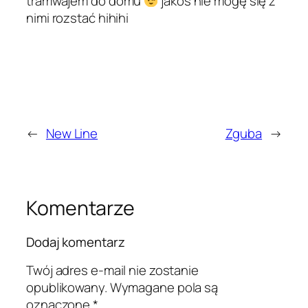
tramwajem do domu
jakoś nie mogę się z
nimi rozstać hihihi
←
New Line
Zguba
→
Komentarze
Dodaj komentarz
Twój adres e-mail nie zostanie
opublikowany.
Wymagane pola są
oznaczone
*