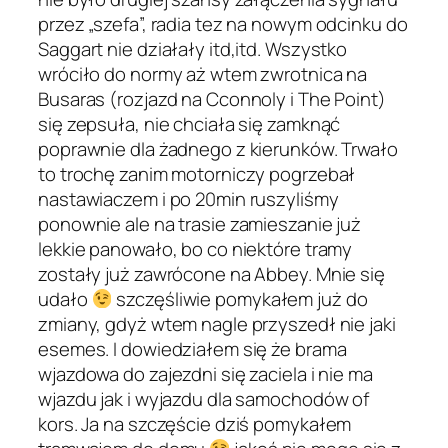
przez „szefa”, radia tez na nowym odcinku do
Saggart nie działały itd,itd. Wszystko
wróciło do normy aż wtem zwrotnica na
Busaras (rozjazd na Cconnoly i The Point)
się zepsuła, nie chciała się zamknąć
poprawnie dla żadnego z kierunków. Trwało
to trochę zanim motorniczy pogrzebał
nastawiaczem i po 20min ruszyliśmy
ponownie ale na trasie zamieszanie już
lekkie panowało, bo co niektóre tramy
zostały już zawrócone na Abbey. Mnie się
udało
szczęśliwie pomykałem już do
zmiany, gdyż wtem nagle przyszedł nie jaki
esemes. I dowiedziałem się że brama
wjazdowa do zajezdni się zaciela i nie ma
wjazdu jak i wyjazdu dla samochodów of
kors. Ja na szczęście dziś pomykałem