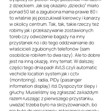
z dzieckiem. Jak się okazało „dziecko” miało
ponad 50 lat a zagubiona mama prawie 80 i
to właśnie jej poszukiwali kierowcy i kanarzy
w okolicy centrum. Tak, tak, takie rzeczy też
robimy jak i przekazywanie zostawionych
toreb czy odwożenie bagaży na inny
przystanek no i do tego oddzwanianie do
właścicieli zgubionych telefonów (sam
osobiście robiłem to dwa razy). Ale to dobre
jest na inną okazję, inny temat. W dalszej
części tego dnia padł AVLS czyli automatic
vechicle location system jak i cctv
(monitoring), radia, PIDy (pasanger
information display) itd. Dyspozytor ślepy i
głuchy. Musieliśmy się zgłaszać za każdym
razem ruszając z pierwszego przystanku,
uważać trzeba było na skrzyżowaniach, bo
nie było drugiej szansy załączenia sygnału