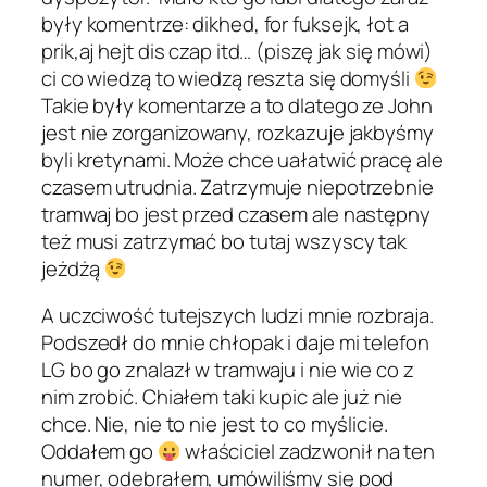
były komentrze: dikhed, for fuksejk, łot a
prik,aj hejt dis czap itd… (piszę jak się mówi)
ci co wiedzą to wiedzą reszta się domyśli
Takie były komentarze a to dlatego ze John
jest nie zorganizowany, rozkazuje jakbyśmy
byli kretynami. Może chce uałatwić pracę ale
czasem utrudnia. Zatrzymuje niepotrzebnie
tramwaj bo jest przed czasem ale następny
też musi zatrzymać bo tutaj wszyscy tak
jeżdżą
A uczciwość tutejszych ludzi mnie rozbraja.
Podszedł do mnie chłopak i daje mi telefon
LG bo go znalazł w tramwaju i nie wie co z
nim zrobić. Chiałem taki kupic ale już nie
chce. Nie, nie to nie jest to co myślicie.
Oddałem go
właściciel zadzwonił na ten
numer, odebrałem, umówiliśmy się pod