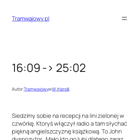
Przejdź
do
Tramwajowy.pl
treści
16:09 -> 25:02
Autor:
Tramwajowy
w
W Irlandii
Siedzimy sobie na recepcji na lini zielonej w
czwórkę. Ktoryś włączył radio a tam słychać
piękną angielszczyznę książkową. To John
dyspozytor. Mało kto go lubi dlatego zaraz