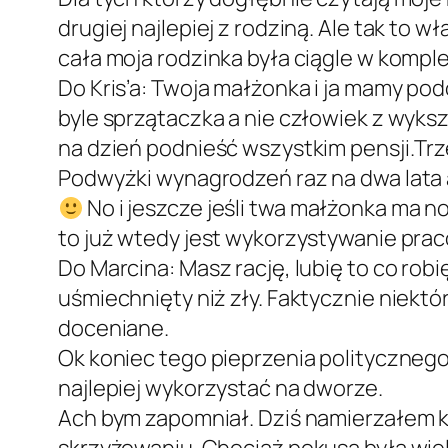
drugiej najlepiej z rodziną. Ale tak to
cała moja rodzinka była ciągle w kompl
Do Kris’a: Twoja małżonka i ja mamy po
byle sprzątaczka a nie człowiek z wyksz
na dzień podnieść wszystkim pensji.Tr
Podwyżki wynagrodzeń raz na dwa lata a
No i jeszcze jeśli twa małżonka ma 
to już wtedy jest wykorzystywanie pra
Do Marcina: Masz rację, lubię to co robi
uśmiechnięty niż zły. Faktycznie niekt
doceniane.
Ok koniec tego pieprzenia polityczneg
najlepiej wykorzystać na dworze.
Ach bym zapomniał. Dziś namierzałem k