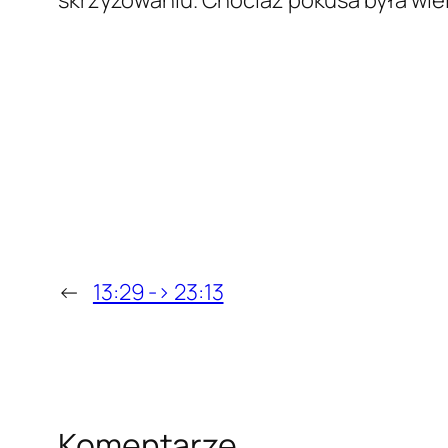
skrzyżowaniu. Chociaż pokusa była wi
←
13:29 -> 23:13
Komentarze