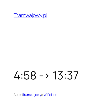
Przejdź
do
Tramwajowy.pl
treści
4:58 -> 13:37
Autor:
Tramwajowy
w
W Polsce