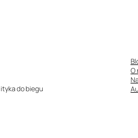
Bl
O 
Na
ityka do biegu
Au