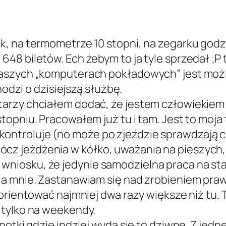
, na termometrze 10 stopni, na zegarku godzin
8 biletów. Ech żebym to ja tyle sprzedał ;P t
aszych „komputerach pokładowych” jest możli
hodzi o dzisiejszą służbę.
arzy chciałem dodać, że jestem człowiekiem 
opniu. Pracowałem już tu i tam. Jest to moja 
nie kontroluje (no może po zjeździe sprawdzają
cz jeżdżenia w kółko, uważania na pieszyc
niosku, że jedynie samodzielna praca na st
a mnie. Zastanawiam się nad zrobieniem prawo
orientować najmniej dwa razy większe niż tu. 
 tylko na weekendy.
notki gdzie indziej wyda się to dziwne. Z jed