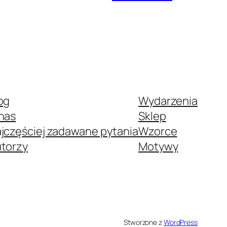
og
Wydarzenia
nas
Sklep
jczęściej zadawane pytania
Wzorce
torzy
Motywy
Stworzone z
WordPress