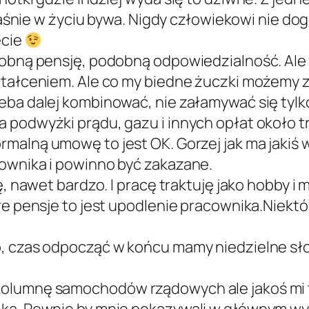
 właśnie w życiu bywa. Nigdy człowiekowi nie d
ecie
dobną pensję, podobną odpowiedzialność. Ale
tałceniem. Ale co my biedne żuczki możemy zro
zeba dalej kombinować, nie załamywać się tyl
 podwyżki prądu, gazu i innych opłat około tr
normalną umowę to jest OK. Gorzej jak ma jaki
cownika i powinno być zakazane.
ę, nawet bardzo. I pracę traktuję jako hobby i
óre pensje to jest upodlenie pracownika.Niekt
o, czas odpocząć w końcu mamy niedzielne sł
olumnę samochodów rządowych ale jakoś mi tak