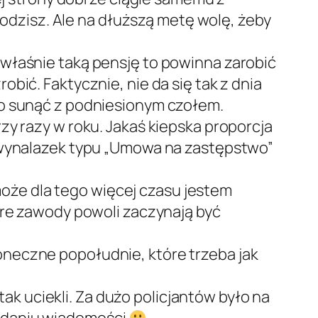
ogodzisz. Ale na dłuższą metę wolę, żeby
 właśnie taką pensję to powinna zarobić
bić. Faktycznie, nie da się tak z dnia
ko sunąć z podniesionym czołem.
zy razy w roku. Jakaś kiepska proporcja
ś wynalazek typu „Umowa na zastępstwo”
 może dla tego więcej czasu jestem
óre zawody powoli zaczynają być
oneczne popołudnie, które trzeba jak
 uciekli. Za dużo policjantów było na