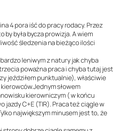
a 4 pora iść do pracy rodacy. Przez
o by była bycza prowizja. A wiem
wość śledzenia na bieżąco ilości
bardzo leniwym z natury jak chyba
trzecia poważna praca i chyba tutaj jest
 czy jeździłem punktualnie), właściwie
h, kierowców.Jednym słowem
anowisku kierowniczym ( w końcu
 jazdy C+E (TIR). Praca też ciągle w
Tylko największym minusem jest to, że
nej strony dobrze ciągle samemu z