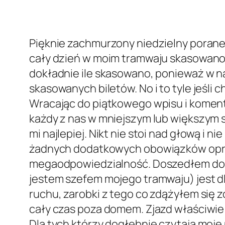
Pięknie zachmurzony niedzielny poranek
cały dzień w moim tramwaju skasowano 64
dokładnie ile skasowano, ponieważ w n
skasowanych biletów. No i to tyle jeśli c
Wracając do piątkowego wpisu i koment
każdy z nas w mniejszym lub większym st
mi najlepiej. Nikt nie stoi nad głową i 
żadnych dodatkowych obowiązków opró
megaodpowiedzialność. Doszedłem do w
jestem szefem mojego tramwaju) jest dl
ruchu, zarobki z tego co zdążyłem się z
cały czas poza domem. Zjazd właściwie
Dla tych którzy dogłębnie czytają moje 