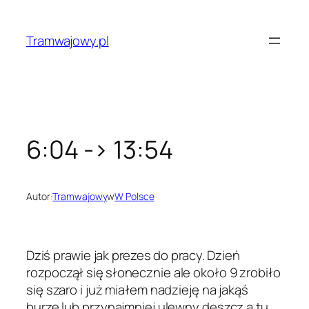
Przejdź
do
Tramwajowy.pl
treści
6:04 -> 13:54
Autor:
Tramwajowy
w
W Polsce
Dziś prawie jak prezes do pracy. Dzień
rozpoczął się słonecznie ale około 9 zrobiło
się szaro i już miałem nadzieję na jakąś
burzę lub przynajmniej ulewny deszcz a tu