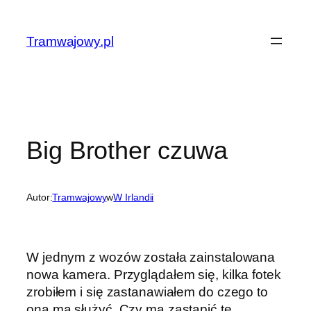
Przejdź
do
Tramwajowy.pl
treści
Big Brother czuwa
Autor:
Tramwajowy
w
W Irlandii
W jednym z wozów została zainstalowana
nowa kamera. Przyglądałem się, kilka fotek
zrobiłem i się zastanawiałem do czego to
ona ma służyć. Czy ma zastąpić te